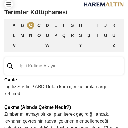
Terimler Kütüphanesi
A
B
C
Ç
D
E
F
G
H
I
İ
J
K
L
M
N
O
Ö
P
Q
R
S
Ş
T
U
Ü
V
W
Y
Z
Cable
İngiliz Sterlini / ABD Doları kuru için kullanılan argo
kelimedir.
Çekme (Altında Çekme Nedir?)
Zımbanın levhayı bir kalıptan iterek geçirdiği, ancak,
levhanın çevresinin radyal çekmenin engelleneceği
şekilde sınırlandırıldığı bir levha presleme işlemi. Oluşan