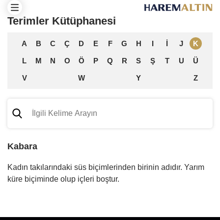
Terimler Kütüphanesi
A
B
C
Ç
D
E
F
G
H
I
İ
J
K
L
M
N
O
Ö
P
Q
R
S
Ş
T
U
Ü
V
W
Y
Z
Kabara
Kadın takılarındaki süs biçimlerinden birinin adıdır. Yarım
küre biçiminde olup içleri boştur.