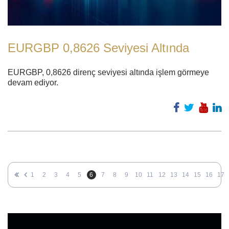
EURGBP 0,8626 Seviyesi Altında
EURGBP, 0,8626 direnç seviyesi altında işlem görmeye
devam ediyor.
1
2
3
4
5
6
7
8
9
10
11
12
13
14
15
16
17