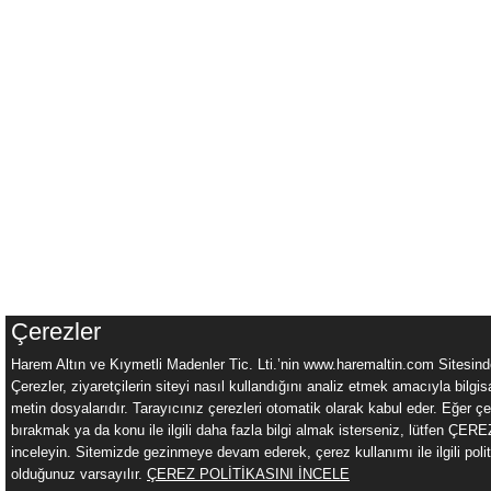
Çerezler
Harem Altın ve Kıymetli Madenler Tic. Lti.’nin www.haremaltin.com Sitesind
Çerezler, ziyaretçilerin siteyi nasıl kullandığını analiz etmek amacıyla bilgis
metin dosyalarıdır. Tarayıcınız çerezleri otomatik olarak kabul eder. Eğer çe
bırakmak ya da konu ile ilgili daha fazla bilgi almak isterseniz, lütfen ÇE
inceleyin. Sitemizde gezinmeye devam ederek, çerez kullanımı ile ilgili poli
olduğunuz varsayılır.
ÇEREZ POLİTİKASINI İNCELE