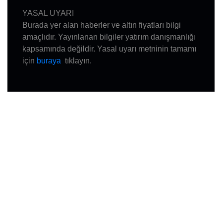
YASAL UYARI
Burada yer alan haberler ve altın fiyatları bilgi
amaçlıdır. Yayınlanan bilgiler yatırım danışmanlığı
kapsamında değildir. Yasal uyarı metninin tamamı
için
buraya
tıklayın.