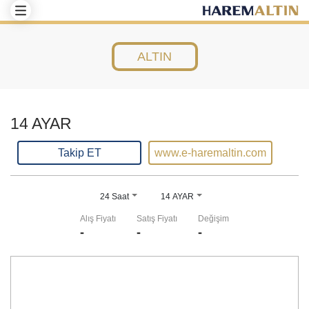
ALTIN
14 AYAR
Takip ET
www.e-haremaltin.com
24 Saat
14 AYAR
Alış Fiyatı
Satış Fiyatı
Değişim
-
-
-