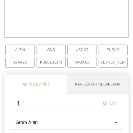
ALTIN
ONS
USDKG
EURKG
AYAR22
KULCEALTIN
XAUXAG
CEYREK_YENI
ALTIN ÇEVİRİCİ
KAR / ZARAR HESAPLAMA
gram
Gram Altın