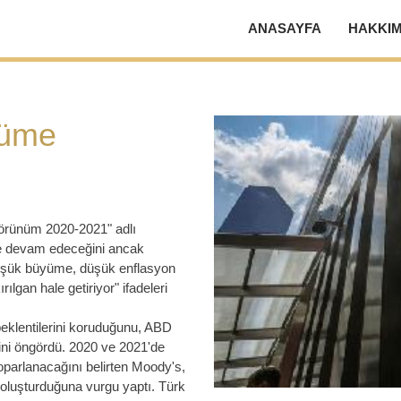
ANASAYFA
HAKKIM
yüme
rünüm 2020-2021" adlı
ye devam edeceğini ancak
düşük büyüme, düşük enflasyon
rılgan hale getiriyor" ifadeleri
klentilerini koruduğunu, ABD
ni öngördü. 2020 ve 2021'de
toparlanacağını belirten Moody's,
i oluşturduğuna vurgu yaptı. Türk