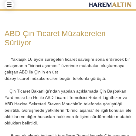
ABD-Çin Ticaret Müzakereleri
Sürüyor
Yaklaşık 16 aydır süregelen ticaret savaşını sona erdirecek bir
anlaşmanın "birinci aşaması" üzerinde mutabakat oluşturmaya
çalışan ABD ile Çin'in en üst
düzey ticaret müzakerecileri bugün telefonla görüştü.
Çin Ticaret Bakanlığı'ndan yapılan açıklamada Çin Başbakan
Yardımcısı Liu He ile ABD Ticaret Temsilcisi Robert Lighthizer ve
ABD Hazine Sekreteri Steven Mnuchin'in telefonda görüştüğü
belirtildi. Görüşmede yetkililerin "birinci aşama" ile ilgili konuları ele
aldıkları ve diğer hususları hakkında iletişimi sürdürmekte mutabık
oldukları belirtildi.
Buna ek olarak bakanlık tarafların "temel kaygılar" hususunda